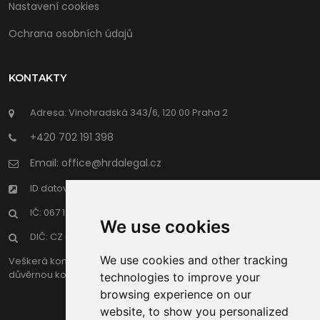
Nastavení cookies
Ochrana osobních údajů
KONTAKTY
Adresa: Vinohradská 343/6, 120 00 Praha 2
+420 702 191 398
Email: office@hrdalegal.cz
ID datové schránky: f2jhgwe
IČ: 067 17 969
We use cookies
DIČ: CZ 067 17 969
We use cookies and other tracking
Veškerá komunikace advokáta s klientem v jákékoliv formě je
důvěrnou komnuikací podle zákona o advokacii.
technologies to improve your
browsing experience on our
website, to show you personalized