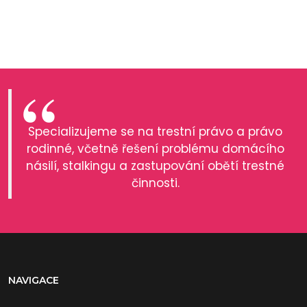
Specializujeme se na trestní právo a právo
rodinné, včetně řešení problému domácího
násilí, stalkingu a zastupování obětí trestné
činnosti.
NAVIGACE