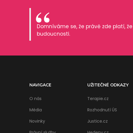
Domníváme se, že právě zde platí, že 
budoucnosti.
NAVIGACE
UŽITEČNÉ ODKAZY
O nás
Terapie.cz
Média
Rozhodnutí ÚS
Novinky
Justice.cz
Právní služby
Hedepy.cz