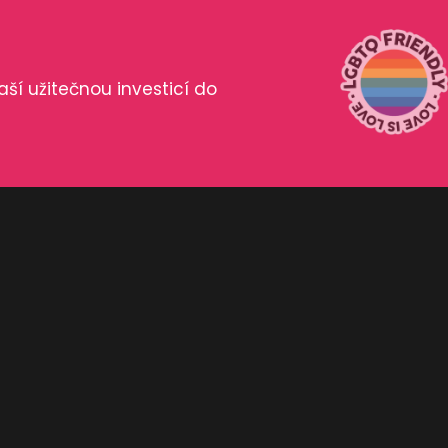
aší užitečnou investicí do