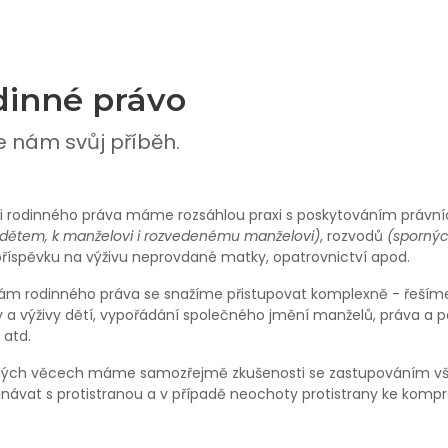
inné právo
e nám svůj příběh.
ti rodinného práva máme rozsáhlou praxi s poskytováním právn
m dětem, k manželovi i rozvedenému manželovi)
, rozvodů
(spornýc
příspěvku na výživu neprovdané matky, opatrovnictví apod.
ám rodinného práva se snažíme přistupovat komplexně - řešíme
 a výživy dětí, vypořádání společného jmění manželů, práva a p
 atd.
ných věcech máme samozřejmě zkušenosti se zastupováním všech
dnávat s protistranou a v případě neochoty protistrany ke kom