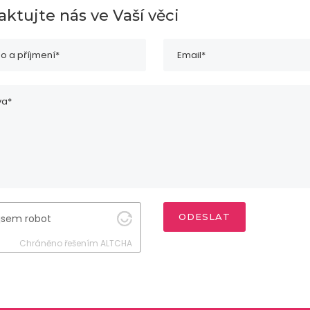
ktujte nás ve Vaší věci
ODESLAT
jsem robot
Chráněno řešením
ALTCHA