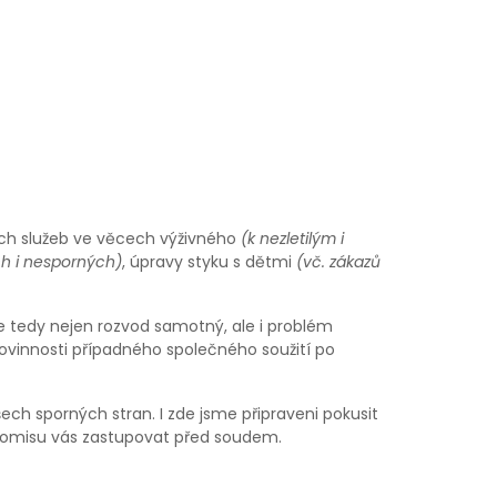
ích služeb ve věcech výživného
(k nezletilým i
h i nesporných)
, úpravy styku s dětmi
(vč. zákazů
 tedy nejen rozvod samotný, ale i problém
ovinnosti případného společného soužití po
 sporných stran. I zde jsme připraveni pokusit
promisu vás zastupovat před soudem.