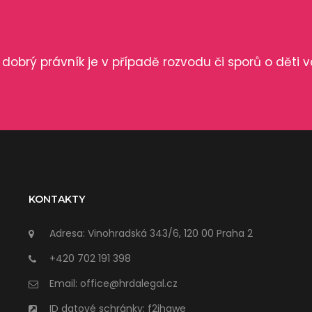
dobrý právník je v případě rozvodu či sporů o děti v
KONTAKTY
Adresa: Vinohradská 343/6, 120 00 Praha 2
+420 702 191 398
Email: office@hrdalegal.cz
ID datové schránky: f2jhgwe