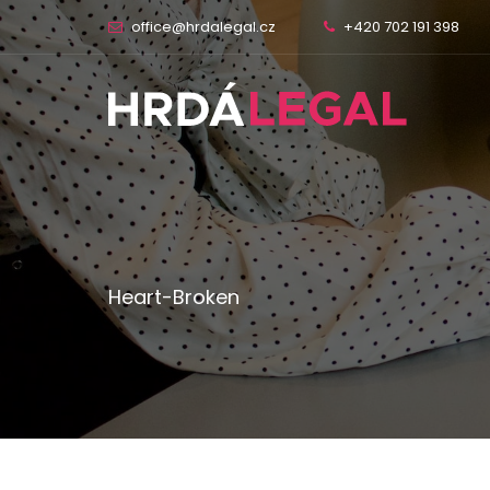
office@hrdalegal.cz
+420 702 191 398
Heart-Broken