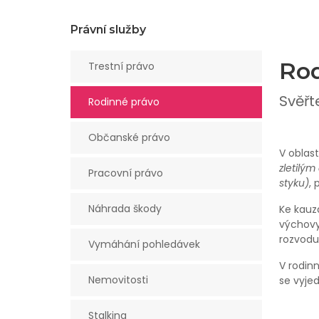
Právní služby
Rod
Trestní právo
Svěřt
Rodinné právo
Občanské právo
V oblas
zletilý
Pracovní právo
styku)
, 
Náhrada škody
Ke kauz
výchovy
rozvodu
Vymáhání pohledávek
V rodin
Nemovitosti
se vyje
Stalking