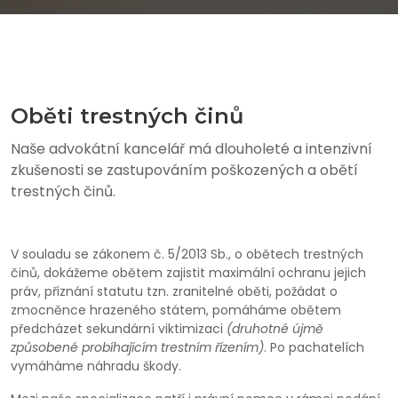
Oběti trestných činů
Naše advokátní kancelář má dlouholeté a intenzivní
zkušenosti se zastupováním poškozených a obětí
trestných činů.
V souladu se zákonem č. 5/2013 Sb., o obětech trestných
činů, dokážeme obětem zajistit maximální ochranu jejich
práv, přiznání statutu tzn. zranitelné oběti, požádat o
zmocněnce hrazeného státem, pomáháme obětem
předcházet sekundární viktimizaci
(druhotné újmě
způsobené probíhajícím trestním řízením)
. Po pachatelích
vymáháme náhradu škody.