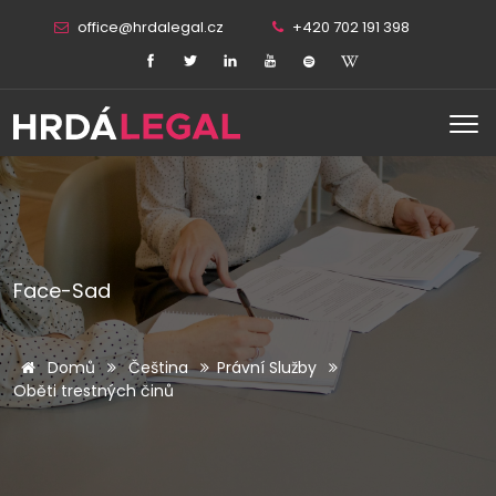
office@hrdalegal.cz
+420 702 191 398
Face-Sad
Domů
Čeština
Právní Služby
Oběti trestných činů