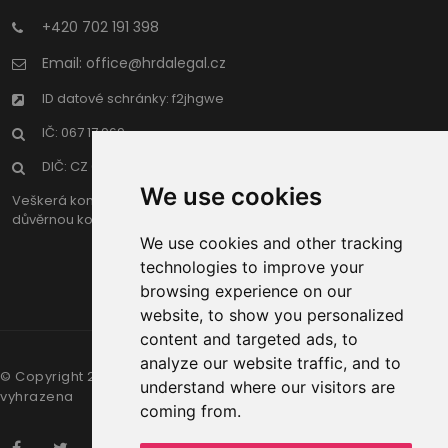
+420 702 191 398
Email: office@hrdalegal.cz
ID datové schránky: f2jhgwe
IČ: 067 17 969
DIČ: CZ 067 17 969
We use cookies
Veškerá komunikace advokáta s klientem v jákékoliv formě je
důvěrnou komnuikací podle zákona o advokacii.
We use cookies and other tracking
technologies to improve your
browsing experience on our
website, to show you personalized
content and targeted ads, to
analyze our website traffic, and to
HRDÁ LEGAL s.r.o.
© Copyright 2018–
2026
—
— všechna práva
understand where our visitors are
vyhrazena
coming from.