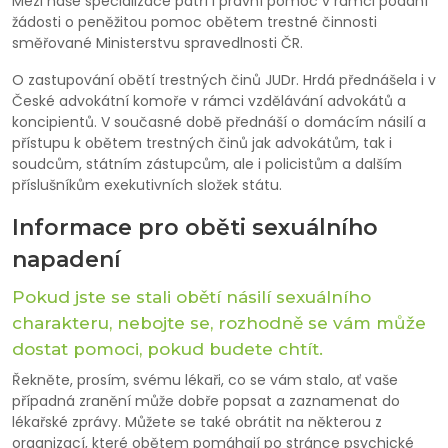
Mezi naše specializace patří i právní pomoc v rámci podání
žádosti o peněžitou pomoc obětem trestné činnosti
směřované Ministerstvu spravedlnosti ČR.
O zastupování obětí trestných činů JUDr. Hrdá přednášela i v
České advokátní komoře v rámci vzdělávání advokátů a
koncipientů. V současné době přednáší o domácím násilí a
přístupu k obětem trestných činů jak advokátům, tak i
soudcům, státním zástupcům, ale i policistům a dalším
příslušníkům exekutivních složek státu.
Informace pro oběti sexuálního
napadení
Pokud jste se stali obětí násilí sexuálního
charakteru, nebojte se, rozhodně se vám může
dostat pomoci, pokud budete chtít.
Řekněte, prosím, svému lékaři, co se vám stalo, ať vaše
případná zranění může dobře popsat a zaznamenat do
lékařské zprávy. Můžete se také obrátit na některou z
organizací, které obětem pomáhají po stránce psychické