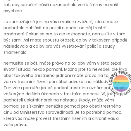
tak, aby sexuální násilí nezanechalo velké šrámy na vaší
psychice.
Je samozřejmě jen na vás a vašem zvážení, zda chcete
pachatele nahlásit na policii a podat na něj trestní
oznámení. Pokud se pro to ale rozhodnete, nemusíte v tom
být sami. Asi máte spoustu otázek, co by v takovém případě
následovalo a co by pro vás vyšetřování policí a soudy
znamenalo.
Nemusíte se bát, máte právo na to, aby vám v této těžké
životní situaci někdo pomohl. Možná jste to nevěděli, ale jako
oběť takového trestného jednání máte právo na to, aby
vám v trestním řízení pomáhal advokát na náklady státu.
Ten vám pomůže jak při podání trestního oznámení, tak při
veškerých dalších úkonech v trestním procesu. Ví, jak proti
pachateli uplatnit nárok na náhradu škody, může vám
pomoci se získáním peněžité pomoci pro oběti trestného
činu od Ministerstva spravedlnosti. Je to potřebná pomoc,
která vás může provést trestním řízením a chránit vás a
vaše práva.